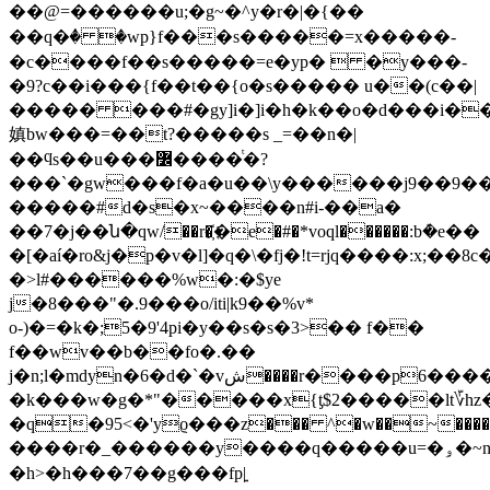
��@=������u;�g~�^y�r�|�{��
��q�ٝ� �wp}f���s�����=x�����-
�c����f��s�����=e�yp�  �y���-
�9?c��i���{f��t��{o�s����� u��(c��|
����� ���#�gy]i�]i�h�k��o�d
���i��
嫃bw���=��t?�����s _=��n�|
��ϥs��u���߼����ͭ�?
���`�gw���f�a�u��\y������jޓ�9��9��9��9��9��yo��=��cԛc��v8��-
�����#d�s�x~����n#i-��a�
��7�j��ն�qw/��r�҉�e�#�*voql������:bܶ�e��
�[�aí�ro&j�p�v�l]�q�\�fj�!t=rjq����:x;��8
�>l#������%w�:�$ye
j�8���"�.9���o/iti|k9��%v*
o-)�=�k�;5�9'4pi�y��s�s�3>�� f��
f��wv��b��fo�.��
j�n;l�mdyn�6�d�`�vش����r����p6����/
�k���w�g�*"�����x{ƫ$2�����lt؆hz�6֛���ț.r7mz̙�;�
�q�95<�'yϱ���z��� ^�w��~���
����r�_������y����q�����u=�ۅ�~nmmc���j����&|;"�a�}
�h>�h���7��g���fp|͍