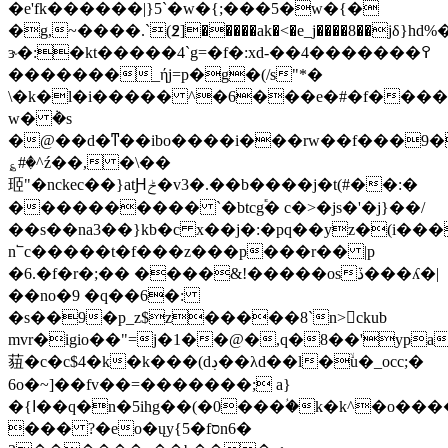
�e'fk������|}5`�w�{;���5�w�{�
�g,~����.`(߶]�����ak�<�e_j����8��jδ}h
ɝ�:�kt�����4`g=�f�:xd-��4�������߉
�������_ήj=p�g�(/s"*�
\�k�l�i����� ^�6���e�#�f�����
w� ݃�s
�@��d�ͳ��ibo����i���rw��f���9
؏#�^ź��, �\��
㺿"�nckec��}atԨݲ�v3�.��b����j�t(#��:�
���������� `�btcg֕� c�>�js�'�j}��/
��s��na3��}kb�c x��j�:�pq��yz�(i���
n՟c�����t�f���z���p���r�� |p
�6.�f�r�;�� ����&!�����osڏ���ʎ�|
��no�9 �q��6�:
�s��9�p_z$z�����8`n>ckub
mvr�igio��"=j�1��@�,q�8��'yp
莥�c�c$4�k�k���(dڊ��λd��l�ۙu�_occ;�
6o�~]��fv��=�������; a}
�{ߊ��q�n�5ihg��(�0���ؙ�k�k^�o��������
��� ?�eo�ųy{5�fסn6�