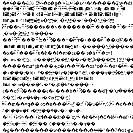
����&%_5�z�g�\1�z�\�����ܻ2hy�
��t�������i� >����q��^}6�pp��l��u�
���p��`�-�_c��m��>j��m����`�k�f��v���s�g
�h�g�/�-<1���ь� �j-�v��"����^
r��w6���ҕ��y����������#��~�y
[�ˤu�{j ?lt����
����ۚ�x����=�r�>�����x@\��te�
l�����:���[1��y���)0d���z�����ѕr�������
�x� ��� u�h��l�ԟr�ez��!t�h �c=}
�nmw�?gshc�������v�9h���;})\�
�����mu*gh���ԣc�s����xz*z��s<�~���)�ᓢ�<�qb o�מ�c�'քw�����r���ھd\�=���co������;�&z���m
�x���;�bjxʺ*���ߗy�)��*xx���q���8����2km���vmdi�ܟ� }
�z���|�pcn� ����hd] �ěc�_ ��=��ƚ�t
��aһ�bn����\v�*�g0�k*����=x
a��of�����e�4���b���`��e[ի�`ս��
&�n�w�k�po�8'gc�
�m��=q��|ox�u���@�r'�u�v%�o��b
ă�i��u�0p���8�z�>'�x�-
�<9>��cߞ���žr��`oy�h�j�5�k�eď
�q͓�~"���.\)���5�-�q��
�g��ˑ�������w����b��.��"��7�x{\gw_