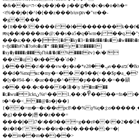
�&��u=ה<�q��)�� p��\ք�c�c�s�n�h�=
<t%��j�(�^l�[��z���b/uvԗv�"vr��-
�g����
�{tt���3����i �l��������k��f�
ԙq��i����m�@;��s�a5�q�͂wm�j ��q.�"y
���a;��,��إ{�d�ky�3<�r��d��/t�u�s�w���b�r�┞_
t~fjd��h#?s�?o#o�u!�* f��(��y�3ft����0|
�xy�y����z���ǫľbk�/�d�%���fēv}�/�?
��x�uj}�r�� ��`d�?
j,���l�z\�\��vw�y�a�*e2ݡ��8v��aמt՛�ȓkw.����}
��d�%mqҝc�my�<��.�9��(<��$p�a_�?
�[y�#94-�>.�ue��g�^��p����,�=��䫃
e��˯��.�c���6�潒�\y h�m���
�r,�wu�lcktن%t^��1,��;�߾����=fn� r�n
t�^��<_֒��@�o�j��}
{��=m�~�c��epc8\��%ǫ%q�;j:ϭ�����ˎ��qӡ
�g}����j툔��z���=
����إ� i7�\��9��=g��r#��\�2���e�
�z�8�!``�w��ie�e�ê�.����;�=�|
��m��m��)��>