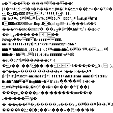
o�/��i�`�������)
[1�=؝�4l�n�i^�i�vji#�}b�,x��w�e�7)ӣ�m
 ���p��� �5��x^����ʝ�*q��-
#�_lrcʊj�\o̱be%ċ���c_���*ǉm�q��*�
����u0�8$��sw-�up .��(a:i qp��<�4l֓���ko8�3
���yv�kto�n#njr�"��ݴ5��6�$�ݼ2} �e[q-t/
�ō~iض���� ��  ��,
&&@,�ۜ�e���e:�������:
��>�8�����k��y�i�*xv�����dt[9��?
���\�����k�˿p��k�;�"d�|e���o��ѽ��".�l2m-
���u���[n/���ƿ�6�w������>u艪
�s8�qli��9���; !
�r��t:��8��n��^k���;��ۿ0ݻ,n[zj�����z,ks�؆�֥�q� 6<��y�k����/
�*̯��p=���� �����s?��ߙ{��c
[ �ysbx��)a�s�zu_���/��>��z�j�r��}���s�:�t��l?
�ss��?3����og���w��\١$3��͇/��_ߙ�}�
m0@qd�u�,�w]6l�s�<�u��u�fc'[ l��}
���go_����g>��:������͔mu��ʸ�
z��\���֥즪�-
�_��q���y�����pa���9ty�����r3��
����k��[�ӻ��ko���w�艷n��/�l�