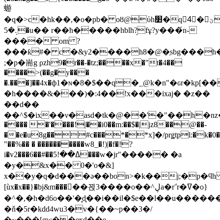
蝣
�q�>c�hk��,�o�pb� oȣ@ύh׺�q4ٕ�ؾ�t45ܲa�b��
܉�5�u�� r��ћ��
���hblhܱ?fұ?y���́n-
���� om ?
���ƙ#� c�&y2����h8�@�ְsbg���h
;�p�耑g ρzh9�r��-�tz;����x�"t�4��
����>(��g�y���
�.���]��4x�ф1�ɴ�8�$��q�_@k�n"�ԍr�kp[��
�h����&���)�:4��!x���ixaj� �z��
��d��
��^$�ix��ν�asd�tk�@��'�"��h�nz�
���� �'����!|��i0��m:��$�|jz8��@��-
��e�u8g��#c���*�*x]�/prǥtpl:�k�0
"��%�� � ����������w8_�!)|�f�!?
i�v2���6��#��ߡ��!5���w�jr"����� �a
�y�&x�� 0�'o�&]
x��y�q�d���ə��bon>�k��j;�p�ϥh 8
[ùx�x��}�bj&m�����꾅3����o��^ڸa�r߭ˉr�ߜ�o}
�^�,�h�d6o��'�͓d͓��i��il�$e��l��u������gw��m�!yc���e4ޕ d�j�,����4
�ň�5r�kdd4wu3�v�{��~p��3�/
�~���[gw��eҝd��e-