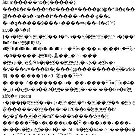
$kum�����nx�{�����}
���k�n����^�#����=����gqb|p�*i8�q
뎵����n�~m��i*�����~���-g��׆
�~�q�����9���<����=w��~[�c?[^?
zrߍ�,�^�s]
{�o�b�7c���d�*v5���7�7n�(���3�<���׌f3c��gy#�q
���<��7/g��)02y|
���)�����na���(��m�u��n{ۯ�w�f��[uc�ʈ��ݺ�,0vϝ�
n�6�����ъ]��(v县��_�2~e���
�cįs�]b;:ߟb�j���;�:v(s� a&�?
�v���w=���9z�j���{gρ���������wlol�
虏=��'�|���`|�>9=㛷q��~?
�г���_^�������co�=��x���� uc q�4�
�_r}5�itރ�n��2����)�x�� ���lxv�m
zffx�
> stream
x�]��j�0�o�c{x45��*x����8n�c
尜�����v���u�ч�1?0��x�`�b/
�y�g`����m?`�o��n����v�
��^����<�q���qx���<��σ��-.���-
�e��y�m��2d�<�i2iha$i��h4�2<:����#