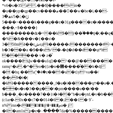
*v6�ɢ�35 a .��$ǰ����vm�
�u��yp�qp��cv����ޓ���ٕ�w�be�i,��-
ھ�3sڙ)�,/�5/
�5��>����k���g��z�3{g����z�ι����̷�����ͭ�__|
���,~$����}
��������ʥ�=��k$�ÿ��۟���tj�;��q����t��~
�%�&���v�{��s\�
3�50m4��rشeдt�����c�������#>�i�
h�3���a �$��xs^�-�ɖ�d��d��ųt*h
����� v� z�ͪ
ok����lվw���a1q[)�� ^��@��i���
ramq^�a.�*�eo�({z�n�޲����ͩ��k�dj
� �hq ��\a۪"�4�z��\�u�t}y^va��/
��y9�i�|
�ki���������_f�a�i�����qח��a�.���?
��s�s�3��g��\�pm����a��/��
h���_�o����7��}i�˧��"b�u�ytd,�v�b�
(c1ar�-0x��c7��014�6 �,l��1 � 9`-
n% rnn�ϲ���3�'�@�=��;�مa� j
�0�am1np�e�٠����7da�%���������]��:����g�ki&l��%1hm����dw%�uivu��