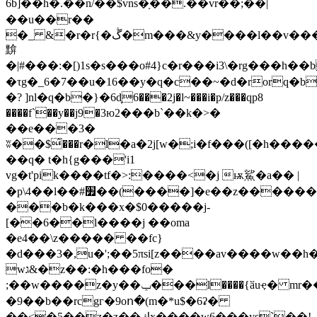
6b]��h�.��n/��$vns�֥��.��vr��;��|
��u��r��
�_ &�r�r{�ڴ�m���&y����l��v���q�u��g
黭
�|#���:�[)1s�s���o#4}c�r���i3\�rg���h��
�τg�_6�7��u�16��y�q�c��~�d�rorq�b�ۊ��)��x�$�r�vr
�? ]nl�q�b�}�6d̞6���2j�l~���i�p/z���qp8
����f`��y��j9�3ю2���b`��k�>�
��e���3�
ʬ��$͂���r�l�a�2j[w�;i�f���([�h���
��q� t�h{g���'i1
vg�t'pik����tf�>:����<�j ѭ鯊�a�� |
�p\4��l��#׿��(����]�e��z������z)dg��i
���b�k���x�$0�����j-
[��6��l����j ��oma
�e4��\z����� ��fc}
�d���3�,u�';��5πsi[z����av����w��h
wג&�z��:�h���fo�
;��w����z�y��ݕ���l����{ӑuҿ� mr��%��<���:j���h|
�9��b��rcgг�9oո�(m�*u$�6ʡ�
��<�5��z�z��ڮx����w6���ys`��!