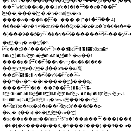
�y&c��2��o�\�$�:iv�c�ݘ���ݦ#���ҷ������'(�)_����
�� wk9k��o�ݛ��ii g'e�[�i���z�7��
��,���� �.�n�ch8s�kb-
����/s�e��ik��=��� �.|"�է��� 4}
�θ�s�^�v�4�zns9��l�5jx�3�צ�u:�`#�0�t�=�r��1�:����%=�z�a����)g����m�m��z����������������
�)���9��f�y�k�v����������y�����2�;��{����j��p
�q �sq�ny��5
o��c9�{���0v <��՘iel�[����b0xm�r/
��k)i�0�zs�o���ok�l���ߢt�sy��!
����g�{0���v�v=ڗ�o�k�ƚ�6�
��ʡfœ�7�ڮ��o%��ӓ3㖛
��t$��f�c�ގv��v%� c�-
��*\�rz�"=��f�����i���0g
�����j�_��7��͂:{� �q(�-
�<�t6��:b��6��� �k�?��u�v � ��qf�9�(�'vzevl-
�~i���tmj#z�m� �зq
�5vwz��t��r?
�m}bo�wx�o[�s��kyc3r'���f��z-
�&,�h(��u(t�8�[�cn�
�xe��ʜ��unr��(mm5"o�]��uk�����{���n��
ғ�h�[�&���4�r��$_�5���7���(.��9��m�6ir