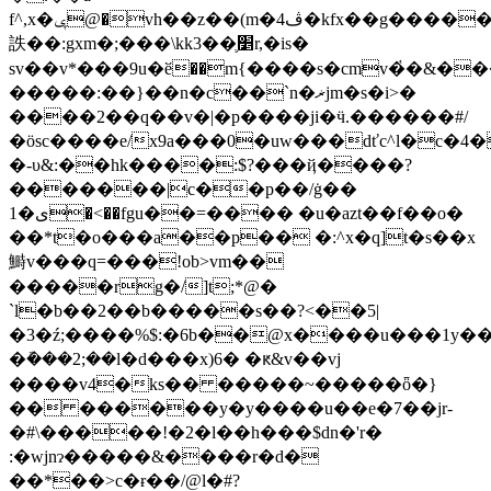
f^,x�ݷ@�vh��z��(m�4ڤ�kfx��g������qg��e%���uh%���л�x�
詄��:gxm�;���\kk3��֛׵r,�is�
sv��v*���9u�ӗ��m{����s�cmv�҅�&�
�����:��}��n�c��`n�ޜjm�s�i>�
����2��q��v�|�p����ji�ӵ.������#/
�ӧsc����e/x9a���0�uw���dťc^l�c�
�-υ&:��hk����:$?���ҋ����?
�������|c��p��/ġ��
1�ى�<��fgu��=���� �u�azt��f��o�
��*t�o���a��p�� �:^x�q]t�s��x
鰣v���q=���!ob>vm��
�����rg�/]t;*@�
`l�b��2��b�����s��?<��5|
�3�ź;����%$:�6b��@x����u���1y��
�ܽ���2;��l�d���x)6� �ԟ&v��vj
����v4�ks�� �����~�����ȫ�}
�� ������y�y����u��e�7��jr-
�#\�����!�2�l��h���$dn�'r�
:�wjnɂ�����&����r�d�
��*��>c�ɍ��/@ӏ�#?