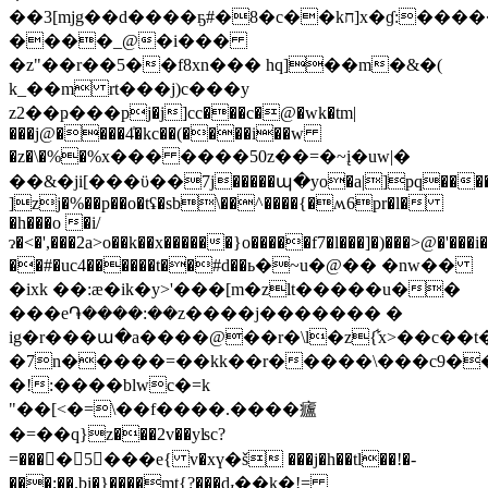
��3[mjg��d����ҕ#�8�c��kח]x�ɠ:�����f��8��_`-
����_@�i���
�z"��r��5��f8xn��� hq]��m�&�(
k_��m rt���j)c���y
z2��ҏ���pj�j]cc���c�@�wk�tm|
���j@����4̍�kc��(����i��w
�z�\�%�%х��� ����50z��=�~į�uw|�
��&�ji[���ϋ��7j�����պ�yo�a|]pq����
]zj�%��p��o�tʢ�sb\��^����{�ʍ6pr�l�
�h���o �i/
ɂ�<�',���2a>o��k��x������}o�����f7�l���]�)���>@�'���
��#�uc4������t��#d��ь�~u�@�� �nw��
�ixk ��:ӕ�ik�y>'���[m�zlt�����u��
���e֏����:��z����j������� �
ig�r���ա�a����@��r�\l�z{͋x>��c�
�7n�����=��kk��r�����\���c9���z
�!:����blwc�=k
"��[<�=\��f����.����㿖
�=��q}z���2v��yʪc?
=����5���e{ v�xү�š ���j�h��tl��!�-
���;��.bi�}����mt{?���ԃ��k�!=