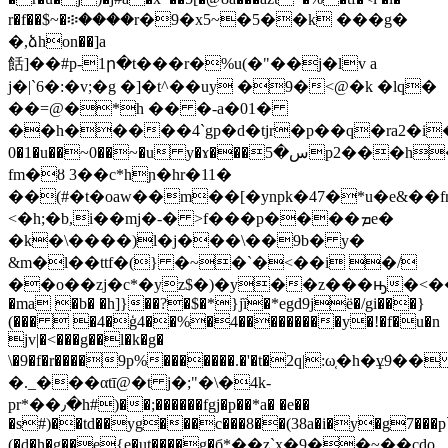
r�f��$~�፨����r�9�x5~�5��k ���g�
�,ձhon��]a
餂]��#p-1ր�t���r�%u(�"��j�lv a
j�|`6�:�v;�g �]�t^��uy �9�<@�k �lq�
��=@�*h �� �-a�01�
��h�����4`gp�d�tjr�p��q�ra2�i��5��ub
0�1�u��~0��~�u y�ɤ���س�5p2���h����֧7���h�q9|!xd@��h��ۛ�y��&�a���0d�tz09zyx�
fm�ȣ 3��c*hɲ�hr�11�
��(#�t�oaw��m��[�ynpk�47�*u�e&��
<�h;�b,i��mj�-� >f���p����ܡe�
�k�\����)l�j���\��9b� y�
&m�l��ttf�(} �~�`�<��i �/
��o��zj�c*�yz$�)�y��z���ԣ�<���g
�ma �b� �h]}��?�$�*}jȉ�*egd9jë�/gi���}
(���  �4�ģ4��%�4���������y�!�f�u�n
jv|�<���g��l�k�g�
\�9�f�r����9p%�������.�'�t�2q|:ω͔�h�ұ9��
�._���αtī@�t j�;"�\�4k-
pr*��٫�h#)��;������fgj�p��*a� �e��
�s#)��td��yg���c���8��(38a�i�y�g7���p`
(�d�h�g��e{e�ut����g�б*��z`x�9��~��cdo