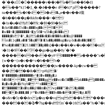
�`��z򽻝������v��)�a�art��$�d}
�u��*k}5�|]_�.�4���e 4�k)*;ɲ !�����?
nа���u�f�4�֗4�af�ڢ��e��d儱
�h��h��g�&k8n���<�/
�/ix�a�ky�ϲ:�$9�$9�$e{
�ckr6�k��d5\d�o;���bq��c!l�
�w��<�{�������>�)y5fl�=u5b�q)�d��u!
����ț�b/^�^_�@a�t��e�|�ĩe�f��&u�f�z@l����
sx�{}q��.a�t�˺$�aj�� �3a��p���ugt�aʮ-lx�a�n��(l��
�%o�j�h���2ʬ.b����p��x[ְ��
z��k�w�u�r��nz
\�3}�9�� ��gn�qg��8y`�?�
�����kl��e��у#^0����ۭ�� a����"u�
{w��={n�c��ֿ=z�b��?s�
�������������jw����-kp�cw��
��{���&�=р#l@�/
�^������m�������v^�{�w���g�;z
b�b$�=��(_�����gge��wz�z޳�5zak���q]j��t��ޡ]�����{����c-
�u�w�ų�v�k
%yb�^*^x����
�������x�by��@��m�x/wp���"5�x/�p���:
����x���,�� )^*�x#��e��$v��e�r�{�/�p|.�⽤
�o&v�5y��dexg�ay��vqzqz��k/*���
������ֆ�7bg��am`��{tha��"ƕ�7�o