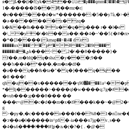
я� jҍ��(i�f{yk�4��r�p���qmm�3�l�b�@�
1�-�����í$��㛈��mz�ε|
�e������d�w*������:�5��y7à,�>�qk��n #�lv����j)�g8�w�q�#ݠ��ձ[�(��j�f3~gڀ��{f���,8��cq���ӎ�[��@�x��ʡ��o��g�;h}\�@��.�3�ur
�ɚ�� �����z� zq�
k�&��8s���3u��q�p��� r� �l�e
�\_�y�\�h��u��:��4�~'��5{�#�rz
�*�]3����)kmap��<�i4� do}
�����ux��� �ۜ p�8��2�l9t���
�����h��يk���<� ,2�\��8�����}�
f��,m�һhȴ�q�sȉsz�y���;9��
��!s��4�*���,�m�n�df�
�a���q��&�ta�"� q�]��� q�q��
�8 ���!
qh�aj��x�������ԇ90֌���1a^��p
*�ǉ������>����ql�w����q;7g�#�(
�vub���;g���8��� ��
���r=@�c�d��m�x�i9���k��~�@2�=
g
>�py�,�c�����o���f��%8�1�nne��n@
�:r��a�l�����in^pfi�˗ia���n7jg�v܆s��
�4�ь6�ۛ���/���l#]p�љ�(�?�{ . �@�