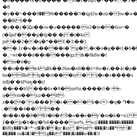
�h����vk�b����`�fs�z�mp{�<��w�\1�/
�8
�y��^���ה�����96��9�qpl2w�ziz�hw�w����;�>mw��
��ļk(��
�y��j:�]ఘ��ɾw�ߋ�����\o2�m��6os=�
(�ǡpd'���g�tjj�� �j�j�ke
ps��2��q�*��f,�3;��}
��.1c�w�o����i�`g�,�r�o�g��t{�6
�_~wt���d��i����gz:&�8k8w�f
�m�ii�p
��o���ѥkꯉk��26as�rԁl��i/=8w�z,��4c�p�7
ha�8krq��el���iy�j�s�z����x
m$j�'�ld%ԣ��j!
��r��b5���kv�9�zm%c���
�t1�>e-
q�vm��x|z��ff-
z��[�"s���]�c���k�e=�q� ֏�m
,���4�� ��
�t��z��8�$3�b�r֗f�o��e�y'�m�k�=n}
ý��p�b�q/֓�%6����we%_wj}���� ����k�����
�6f0y���%�=*~d�l�v� �ur �ux �m~���j�!z��*;�f
��j��� ou�4�3�{g��z"���)�z���w��r�3!