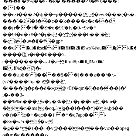
|���# �f|���k�|������6���?
�,}��=
��ez)���2�ɖi��~ϼ�����(�ew3���(�s�:
���]�2�f��c��k����c�c��0
��ր� �}� �ᘐ�o�91̽�ly�0-~9v�*
��9f�u�x#�?�ɽ�s� ���b��:�
�q h�.ѡ�i[�#�gpꎥ
��ei]�db��:se�a���!l���2��9ws%t\au��t�pki�
����毰5�i��0���5-
s��������ٽ.f�֦a~�fml8jz���_�!a?��/
�� .�%c҈�7j�/
���лpb�)j����$��j���z��/�/.-
(v7����lfqa�pfi��/
�i���]q�p��d�җz@<f�qm�î(�n�҅��[�'
i�-��3-
��%%d���x�y�3k�c�p��mg�km�
�k�n�ms ;�oq,3g��!���*]�eʌ֧͢bd��
v�r)�lc�=�qc��{ �*�q7ap;��j-
�8y�w^c��\z
�g��*�{��1�v@���9����v\z��opeg-
o�m�c�����z-