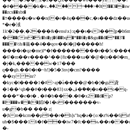
�#����k�v؎��2��=���>�0tf��3��sw�f�
��zcx��xbt�
�ה����ɕ�w��n(l�e�4ϗ���c,�s���dz��uo��y�t�v��ƹsh�j�����ҹ��at�k��{ӑ�
*�e�淢
1lċ�2��,�2���&�ensi\x}:q��s�s3��]p�h6m���
�i��('m�c�bi�yj�6��bq�*��6�y�&gu��d�*��3'�
����½h/�픜��4��qov��ܳi�j]ʲ�����h!
����i�qz�me)l*�f���������r��5c����
�6'�m��v����^��{8z���xa�'�@�(u��0�m
�j�k,�����w�17���
q��gh.��0�t�~h!]�5�3nvj�cm?����
��zy nr?
�kyc�l����1�#>aj�ۢa����@�b�]�gւ貣
�1��^qh��#�t���83}sx�ڤ�ܺ��j�n��o�q-
���*'�e�t� , �#�b���.�θ�x2��d�p?
�l���w��(�嫍f�1�oí�������v-
u�g�b�� ��� z|
�|hm�kcm��p9��r�h]s"hq�a�{o:�z%��6ju9
uh�$���16�f���iw7�fc��ԋ��s���d
�-