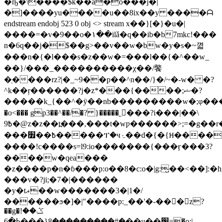
�ҧ�\����$k��a�o���j�|
�]����yu����u��8ix��y ����ᗩ
endstream endobj 523 0 obj <> stream x��}[�}�u�|
����=�v�9��o�۱��ilǎ�q��ib�b7mkc!���
n�6q��j�$�
�g>��v��w�bw�y�s�~껿
���n�{�l���s�z��w�=���l��{�^��w_
��}/���_����������χ��/饏
�ַ����rz?|�_~9��p��^n��/}�/~�-w� �?
^k��ŗ������?j�z*���{����;ޝ�?
�����k_{��^�ÿ��nb���������w�;φ���k���
�o<��� gp3��^��/�? }�����˿􅗏���?i���|��\
߿9�@z�z��t߽���,���t�wƿ������>;=�g��r�?
���߿��׿�����ፐ�чۂ��d�{�{ឣ�����(t��l~��o�_ m��p�?]���i��g�
����!c����s=l9:io�������{���ӻ���3?
����w�qea���
�z����p�n�ɓ���p:o��8�c:o�|g:̮��<��]:
���v�?ji;�
7�|������
�y�tޣ��w�������3�|1�/
������ϧ�]�|"����p:_��'�-���z?
��g�ݣ��!
�8{���ߕ�6��u��׬=�o:|
�#��������