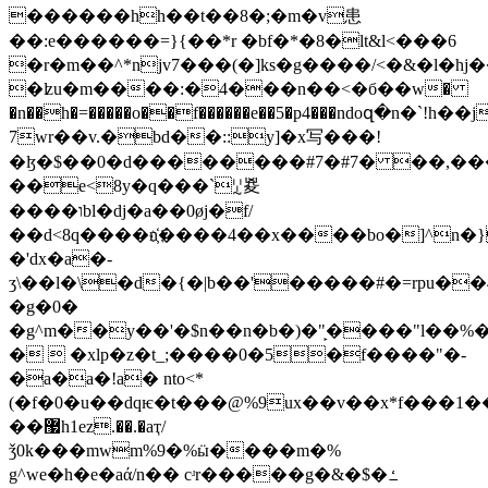
������hh��t��8�;�m�v患
��:e������=}{��*r �bf�*�8�lt&l<���6
�r�m��^*njv7���(�]ks�g����/<�&�l�hj�
�ʫu�m����:�4���n��<�б��w�
�n��h�=�����o��f������e��5�p4���ndoզ�n�`!h
7wr��v.�bd��::y]�x写���!
�ɮ�$��0�d��������#7�#7� ��,����
��e<8y�q���`ꗸ㚇
����וbl�dj�a��0øj�f/
��d<8q����n҉����4��x����bo�]^n�
�'dx�a�-
ʒ\��l�\�d�{�|b��'�����#�=rpu��4p
�g�0�
�g^m��y��'�$n��n�b�)�"̙����"l��%
�  �xlp�z�t_;����0�5�f����"�-
�a�a�!a� nto<*
(�f�0�u��dqѥ�t���@%9ux��v��x*f���1�
��޷h1ez.��.�aҭ/
ǯ0k���mwm%9�%ӹ����m�%
g^we�h�e�aά/n�� cʴr�����g�&�$�ߑ