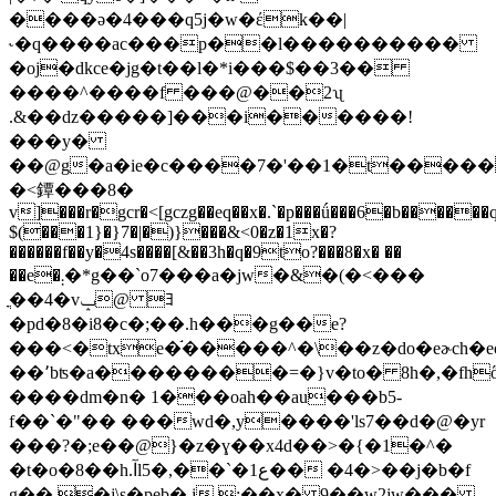
����ә�4���q5j�w�έk��|
˞�q����ac���p��l����������
�oj�dkce�jg�t��l�*i���$��3��
����^����f ���@��2ʯ
.&��dz�����]���i������!
���y�
��@g�a�ie�c����7�'��1�t����
�<鐔���8�
v]���r�gcr�<[gczg��eq��x�.`�p���ǘ���6�b�����
$(���1}�}7�|�)}���&<0�z�1x�?
������f��y�4s����[&��3h�q�9to?���8�x� ��
��e�܄�*g��`o7���a�jw�&�(�<���
ֳ��4�vݒ@ ﾖ
�pd�8�i8�c�;��.h���g��e?
���<�txe�֬�����^�\��z�do�eɚch�eo
��՚bʦ�a��������=�}v�to� 8h�,�fhő�
����dm�n� 1���oah��au���b5-
f��`�"�� ���wd�,y����'ls7��d�@�yr
���?�;e��@}�z�ɣ��x4d��>�{�1�^�
�t�o�8��h.آlع1�`��,�5�� �4�>��j�b�f
g�� �j\s�peb�.j ;��x� 9��w2jw���