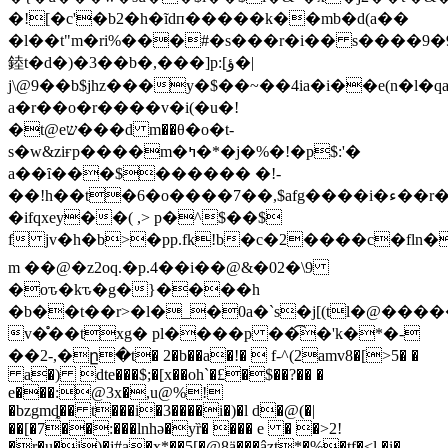
�![�c'�b2�h�ĩdп�����k��mb�d(a��
�l��t"m�ri%���#�s���r�i�� s����9�9e
錴t�d�)�3��b�,���]p:[ؤ�|
j\@9��b$jhz���y�$��~��4ia�i��e(n�l�q
a�r��o�r����v�i(�u�!
�t@eש���d m��θ�o�t-
s�w&ziғp����m�ߤ�*�j�%�!�p$:'�
a��ȋ���$������ �!-
��!h��t�6�o����7��,$afg����i�ء��r�cj�0�
�ifqxey��( ,> p�^$��$
f jv�h�b>�pp.fk!b�c�2����c�fl
m ��@�z2oq.�p.4��i��@&�02�\9
�oԏ�kԏ�g�}����h
�b��t��r>�l�_�0a�`s�j[(tl�@���
v�̊��txg� pl����p ��͡�'k�*�-
��2-,�ը�t� 2�b��a�!�  f-^(2amv8�[>5� �
a�) dte���$;�[x��oh`�£�$��?�� �
e���:@3x�,u@%!
�bzgmȡ�� t���i�3����i�)�l d�@(�|
��[�7��:���lnhǝ�yȑ� ��� e � �>2!
�r�u�j)�j#a�x*��5[�@8ä���âzt*�%�tf�<l �i�