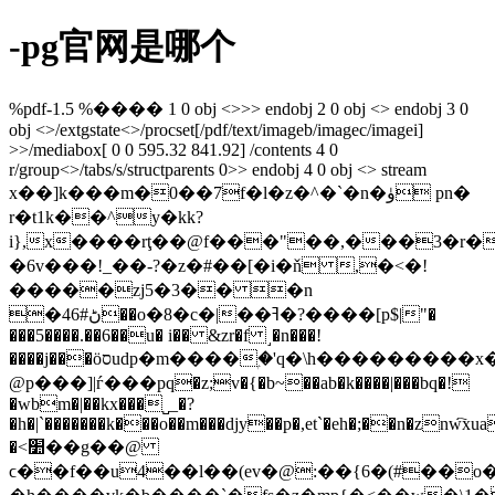
-pg官网是哪个
%pdf-1.5 %���� 1 0 obj <>>> endobj 2 0 obj <> endobj 3 0
obj <>/extgstate<>/procset[/pdf/text/imageb/imagec/imagei]
>>/mediabox[ 0 0 595.32 841.92] /contents 4 0
r/group<>/tabs/s/structparents 0>> endobj 4 0 obj <> stream
x��]k���m�0��7f�l�z�^�`�n�ۈ
pn�
r�t1k��^y�kk?
i},x����rţ��@f���"��,���3�r�
�6v���!_��-?�z�#��[�i�ň ,�<�!
�����zj5�3�� �n
�8�c�|��ߔ�?����[p$|"�
�46#ڻ��o
���5����.��6��u� i�� &zr�f ˼�n���!
����j���öסudp�m����ۭ�'q�\h���������x�nf
@p���]|ѓ���pq�z;v�{�b~��ab�k����|���bq�!
�wbm�|��kx���˽_�?
�h�|`�������k���o��m���djy��p�,et`�eh�;��n�znw҇xu
�<׺��g��@
ϲ��f��u4��l��(ev�@:��{6�(#��o�