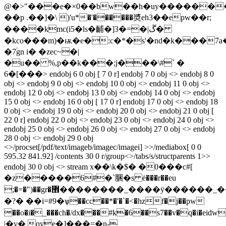
@�>"���e�×0��bw��h�uy������
��p .��]�\ )'u*�'������奬eh3��epw��r;
����kmc(i5�ls�䩉�]3�=�|ڱ�
�kco���m)�ѭ�e�:c�*�s'�nd�k���7a�
�7֔gn i� �zec~�|
�u�� %,p��k���;j���\#` �
6�[���
> endobj 6 0 obj [ 7 0 r] endobj 7 0 obj <> endobj 8 0
obj <> endobj 9 0 obj <> endobj 10 0 obj <> endobj 11 0 obj <>
endobj 12 0 obj <> endobj 13 0 obj <> endobj 14 0 obj <> endobj
15 0 obj <> endobj 16 0 obj [ 17 0 r] endobj 17 0 obj <> endobj 18
0 obj <> endobj 19 0 obj <> endobj 20 0 obj <> endobj 21 0 obj [
22 0 r] endobj 22 0 obj <> endobj 23 0 obj <> endobj 24 0 obj <>
endobj 25 0 obj <> endobj 26 0 obj <> endobj 27 0 obj <> endobj
28 0 obj <> endobj 29 0 obj
<>/procset[/pdf/text/imageb/imagec/imagei] >>/mediabox[ 0 0
595.32 841.92] /contents 30 0 r/group<>/tabs/s/structparents 1>>
endobj 30 0 obj <> stream x��\k�$� �0���c#[
�z�����6#�`䐃�s ė���r��eu
;�=�")��gr�޾��������_����ÿ������_����>>nm����^_���������)�7l��y�mt�o�y}q���ǟ__~~��������/oz����q�������r�
�?� ��i=#9�ѱ��cc��*�'�`�<�hzf�j��pw
��o�i�_���ch�/dx���#k�6��s7��v�q�i�eidw�v�
|�v� qye�]���=�n-