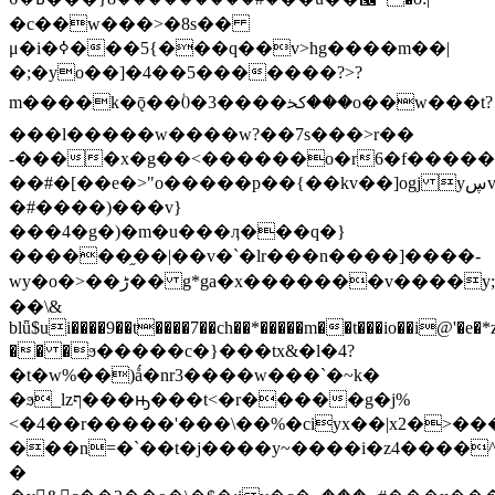
�c��w���>�8s��
μ�i�ߦ���5{���q��v>hg����m��|
�;�yo��]�4��5�������?>?
m����k�ǭ��ﳆ����3�0ؙ���o��w���t?
���l�����w����w?��7s���>r��
-����x�g��<��
����o�r6�f�����
��#�[��e�>"o�����p��{��kv��]ogj yڛv�;��
�#����)���v}
���4�g�)�m�u���ӆ���q�}
������֦��|��v�`�lr���n����]����-
wy�o�>��ڑ�� g*ga�x�������v����y;��_��ҝ�van�����q��`�m����1{���k��ox��ra��r�em{�����2="�������~����������1���`yԮ28_��
��
\&
blǖ$ui����9��t����7��ch��*�����m��t���io��i@'�e�*
�� �ϧ�����c�}���tx&�l�4?
�t�w%��)ǻ�nr3����w���`�~k�
�ϧ_lzף���ԣ���t<�r�����g�j%
<�4��r�����'���\��%�ciyx��|x2�>�
���n=�`��t�j����y~����i�z4����^k
�