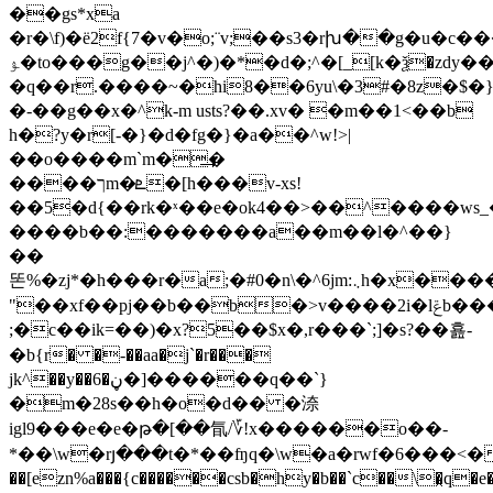
��gs*xa
�r�\f)�ë2f{7�v�o;¨v;��s3�rխ��g�u�c��
ﯣ�to���g��j^�)�*�d�;^�[_[k�ѯ�zdy�����k�z������b)dĭ�s6�s
�q��r.����~�hi8��6yu\�3#�8z�$�
�-��g��x�^k-m usts?��.xv� �m��1<��b
h�?y�r[-�}�d�fg�}�a��^w!>|
��o����m`m�͢�
����ךm�ܧ�[h���v-xs!
��5�d{
��rk�ˣ��e�ok4��>��^����ws_�
����b��:�������a��m��l�^��}
��
똔%�zj*�h���r�a;�#0�n\�^6jm:܆h�x����[y�*���<{��el�p��*�c����s�r5t��f���d�=˰_
"��xf��pj��b��b�>v����2i�lݝb����@�%�p�
;�c��ik=��)�x?5��$x�,r���`;]�s?��횶-
�b{r� �-��aa�j`�r���
jk^��y��6�ڼ�]������q��`}
�m�28s��h�o�d�� �㴎
igl9���e�e�թ�[��氜/؆!x������o��-
*��\w�rյ���t�*��ʩq�\w�a�rwf�6���<��8�\�>�
��[ezn%a���{c������csb�hy�b��`c��\�