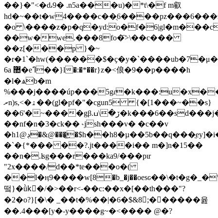
��}�"<�ԃ9� .n5a���u)�*t\�f m叡
hd�~��t�w4����c��ֻ6����pz���6�
�o \����z�p�q�yd:o�f�6|gl�m���c
��w�
we.���8fo�҇>\��c���
��z[���p }�~
�r�1`�hw(������$�ҫ�y�`����ub�7�μ��
6a ޺�eߣ��}l�:�*��r}z�<俍�9��p����h
�l�ѧb�m
%���j����úp���5gɾ�k���:u�x��
ރn)s,<�ۿ��(ǥl�pf�"�cgun5 {�[1���~��s}
��6'�~����gβ.ڒ�\ߎ�k���6��sd���j��z]$�&�;#��i�r��z�h
��nf�n�3�ck�� ˞jsh���v� �c��v
�h1@ڊ�&@���͜�$h��h8�µ��5b��q���ֱey]�i�lr�8�
�`�{*��� ��?.jt����i�� m�]n�15��
��n�.ʪg���r���ka9/���pɩr
"2x����/d��*te���o�(
��l�ӊ9����w[8
�b_�j��oesԍ��\�t�g�_�\իޖ�g���"���"0����0�p�x�גs
떸}�ǜkُ�/�>��r<-��c:��x�[��th���"?
�2�o?}[�\� _��t�%��|�6�$&8;������윮
��.4���[y�-y����g~�<���� @�?