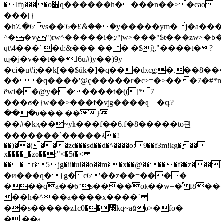
�lʩ����o՘q������h����n��>�cao
���[}
�h؉�6vs��'6�£ެ&���y�����ym�
j�a���
^��vݹ")rw^�����i�;/"|w>���"$t���zw>�b��i۝wmlwώ�u���βuպ���ye-
qt\4���` �d:&��� �� � �$ĝ,"����t�?
ɰ�j�v��t��6ʉ#)y��)9y
�ci�ʉ#i;��k[��$úk�]�q���dxcǥ:�.��8��
���q����'@ҁ�����r�c>=�>���7�#*m
ёwi��@y������t�(([*7
���ϭ�}w��>���f�vjg����q�գ?
���o���|��}
��#�kϗ��~yh���f��6.f�8�����to괸
�������`�����ʎ�!
��)��(���zc���sd��d�^����o:9��f3m!kg���
x����_�zo��:"<�5(�<
���r�5jg�ii�ul��o��m��x��@�����f��z��
�и���q�{g�c6'��z��=����
���qa��6"s����ok��w=�f8�
��h�^��a����x����`
��s�����z1c׭��0kq~a۵o>�fo�
�.��a