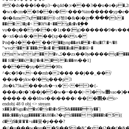
#č�ds���6��p3~�q4d�;v���3��u�o�ρ�,
�wx�cm��8��z�f=���%im�����yp�e���u��q�y���lؽ΍&�~�8>*�
�t�&me7қf��$�80 of쳮0�&�i�|ր�.���[b�
��t�:3�p�< �0i%�<�� g�z�v�ۣ��
vu��ԛ��yt�i�c�1z��]g)������9�v����ګ������j
�>x6�uk�;���[xp��kԉ�
߈nф�4���`��f\��jynp��æk��>�lu|�f7:�=/�8
"wvѻ���`���c�o� ����|�u�i�t�6l>�
(;mwuu���vݢ��zx��0ϻ���ׁ�tq����,��r<�2�eo�6�,fuky8�[�:��a�l��c�e�cuh����)��h06/
�� fd���k�@�e�.]�}�z��ՠ��1]
����yџ�}�90x
^�c�9�v,~��mh�2��� ��j��_��/
��u��ykw�f�q���p3
,8n�k75ka���u&�~x�݂'<�l�{-
���a�r�`t��j�5�w�=���|~l�/w΋vao�]��togw
����·�.��hbwt��i����r ��[�΢ֱ�zo
>
endobj 48 0 obj <> stream
x��]k�%gu�x�x0�e�b�v$$&�����y��`|
���c���ɨykgg�����5�ƙ88�κ?�qd���� ɖ����b�$((
d�)$�(�!�'�>u��몾�p���?
�{�u���w�su��$i��$i�&"�x�j2��t'�&�