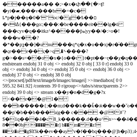
������a�� �;>�x�փ��{�>ʧ!
�yi�▰,���v���br�=�c�
ҍ*p�j��ŋ�0�'"oc/�g�ѣ��ם
�vlߡ{���ׇqo:;���:�be����eit��lg�ū
���cyv�q��itkz^�����ƥە|yy��/�:>o�!
���w�;�?
�*��pʓ��]�unu���q*q�x�u��xj�r�ͥ��g
�ςe��e��ς�>q,�܌����?
g�>��s=��o�x�{o��r}t�pt��~r̨��χ�q��
endstream endobj 31 0 obj <> endobj 32 0 obj [ 33 0 r] endobj 33 0
obj <> endobj 34 0 obj <> endobj 35 0 obj <> endobj 36 0 obj <>
endobj 37 0 obj <> endobj 38 0 obj
<>/procset[/pdf/text/imageb/imagec/imagei] >>/mediabox[ 0 0
595.32 841.92] /contents 39 0 r/group<>/tabs/s/structparents 2>>
endobj 39 0 obj <> stream x��y�n�d�g�?x
<��e��@1�
��h�����{;��m;d���k��ǩ�ӝ��w��ˇo���^_�~����ӈy��
��p'�b��h���a|g�� c�� �@f#`?
$�1q���4�c8_k�����.d��u^n>~��4��f1
8��0bj �����r] b��m� �z!
��z�o�g$ΐfʖk��ev��ay'v�f��bq���@]h�p