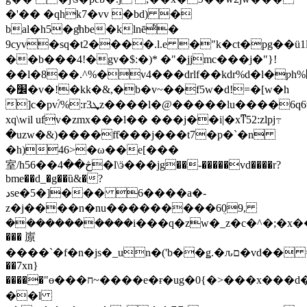
�'�� �qhk7�vv �bd) �
bal�h5�g̓ͥhbe�klnēͪ�
9cyv�sq�t2����.l.e �"k�ct�pg��ü1lj�z�u
��b���4!�gv�$:�)* �"�jjmc���j�"}!
��l�8��.^%�v4���drlf��kdr%d�l�ƿh%׵���_s�9@�oy�hp�c.o�qt��ke������h�����a
�׼�v�!�kk�&,�b�v~��f5w�d!=�[w�h
]c�pv֝/%:rܜ3z����l�@�����lu����6q6vg���z
xq\wil ufv�zmx���l�� ���j��i|�xͳ52:zlpj߹
�uzw�&)����fƭ���j���t7�p�`�n
�h)46>�ω��e[���
室/h5څ��4��6�l\ӭ���jg��-�����vd����r?
bme��d_�g��ȕ&�?
دse�5�]��� 6����a�-
z�j����n�nu���������6ܴ09,
�����������i���q�zw�_z�c�^�;�x��zz
��� 㟶
����`�f�n�js�_un�('b��ǥ.�ԉם�vd�� =�%a�^$��v�nߒ��b&��q�6s��|
��7xn}
�����"ө���ח~����e�ɍ�ug�0{�>���x���d�vh���9p0��=�r�mb�ӥ��8h��gz��v�$yz5ɦww��s�qfbrr�me�m��*
��l