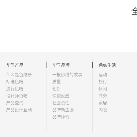
华孚产品
华孚品牌
色纺生活
什么是色纺纱
一根纱线的故事
运动
标准色咭
质量
旅行
流行色咭
创新
休闲
设计师色咭
快速反应
商务
产品查询
社会责任
家居
产品设计互动
品牌新主张
内衣
品牌评价