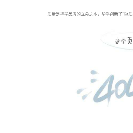
质量是华孚品牌的立命之本，华孚创新了“
6a
质