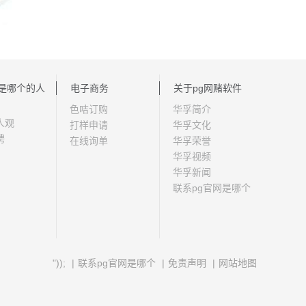
网是哪个的人
电子商务
关于pg网赌软件
色咭订购
华孚简介
人观
打样申请
华孚文化
聘
在线询单
华孚荣誉
华孚视频
华孚新闻
联系pg官网是哪个
"));
|
联系pg官网是哪个
|
免责声明
|
网站地图