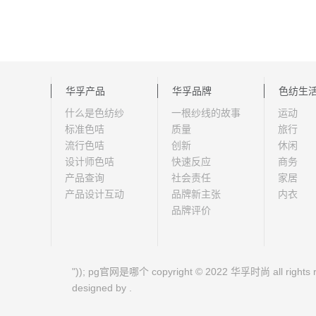
华孚产品
华孚品牌
色纺生
什么是色纺纱
一根纱线的故事
运动
标准色咭
质量
旅行
流行色咭
创新
休闲
设计师色咭
快速反应
商务
产品查询
社会责任
家居
产品设计互动
品牌新主张
内衣
品牌评价
")); pg官网是哪个 copyright © 2022 华孚时尚 all rights r
designed by .