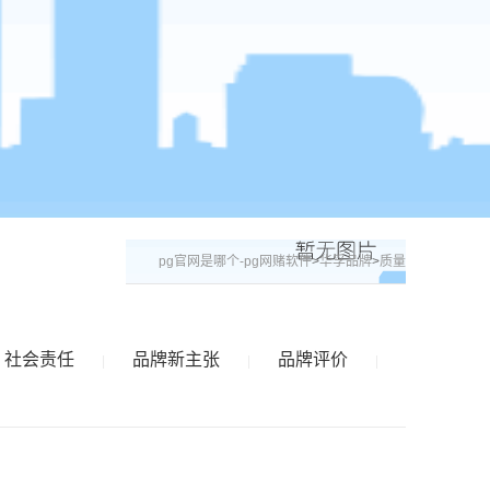
pg官网是哪个-pg网赌软件
>
华孚品牌
>
质量
社会责任
品牌新主张
品牌评价
|
|
|