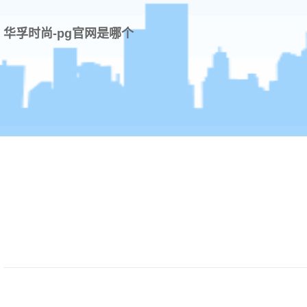
华孚时尚-pg官网是哪个