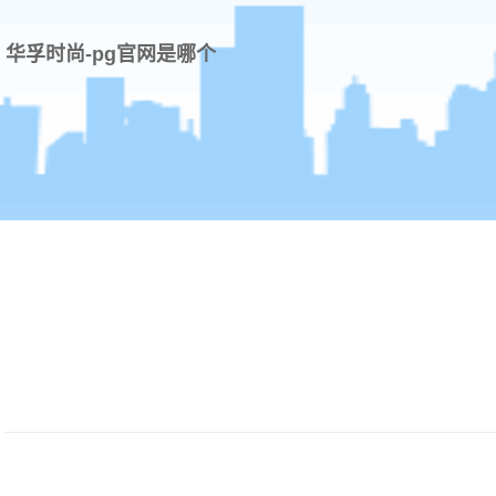
华孚时尚-pg官网是哪个