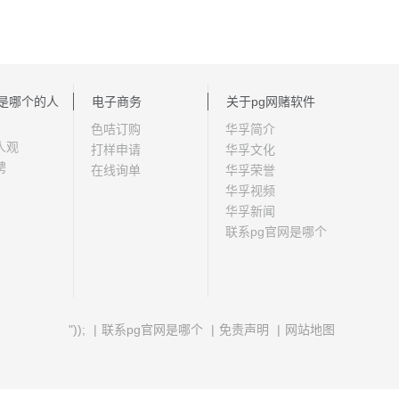
网是哪个的人
电子商务
关于pg网赌软件
色咭订购
华孚简介
人观
打样申请
华孚文化
聘
在线询单
华孚荣誉
华孚视频
华孚新闻
联系pg官网是哪个
"));
|
联系pg官网是哪个
|
免责声明
|
网站地图