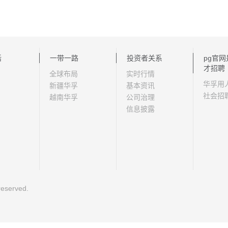
活
一带一路
投资者关系
pg官
才招聘
全球布局
实时行情
华孚用
新疆华孚
基本资讯
社会招
越南华孚
公司治理
信息披露
eserved.