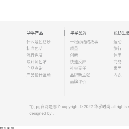
华孚产品
华孚品牌
色纺生
什么是色纺纱
一根纱线的故事
运动
标准色咭
质量
旅行
流行色咭
创新
休闲
设计师色咭
快速反应
商务
产品查询
社会责任
家居
产品设计互动
品牌新主张
内衣
品牌评价
")); pg官网是哪个 copyright © 2022 华孚时尚 all rights r
designed by .