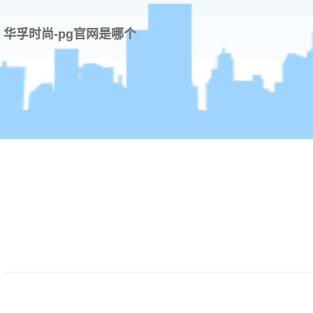
华孚时尚-pg官网是哪个