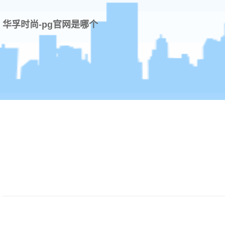
华孚时尚-pg官网是哪个