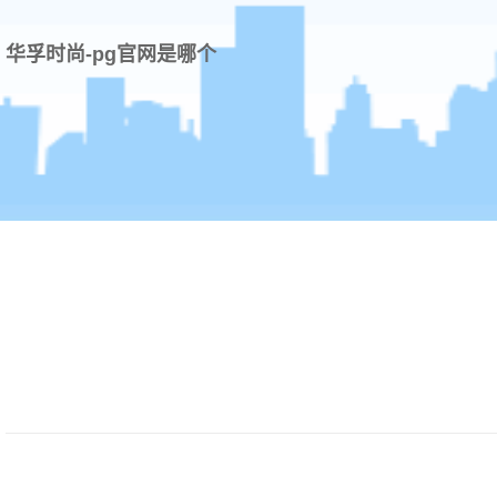
华孚时尚-pg官网是哪个