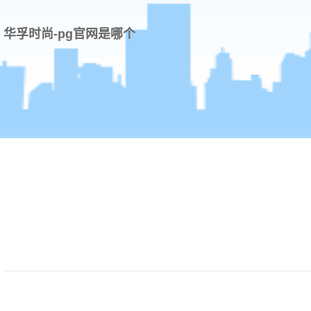
华孚时尚-pg官网是哪个