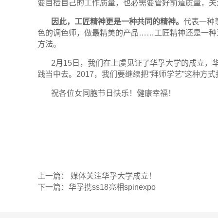
要自检自己的工作质量，也必需要管好前道质量，关
因此，工匠精神更是一种共同的精神。
代表一种
色的调色师，做最精美的产品
……
工匠精神还是一种
方法。
2月
15
日，我们在上虞见证了华孚大学的成立，
践当中去。
2017
，我们要继续把
“
拜师学艺
”
这种方式
祝各位女同胞节日快乐！健康幸福！
上一篇： 媒体关注华孚大学成立！
下一篇：华孚携ss18亮相spinexpo