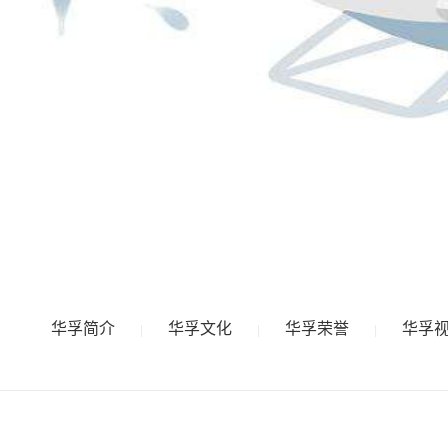
华孚简介
华孚文化
华孚荣誉
华孚
|
|
|