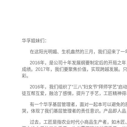
华孚姐妹们：
在这阳光明媚、生机盎然的三月，我们迎来了一
2016年，是公司十年发展纲要制定后的开局之
成绩。
2017
年，我们要聚焦价值，实现跨越发展。
彩。
2016年，我们组织了
“
三八
”
妇女节
“
拜师学艺
”
启动
徒互帮互爱，融洽了感情，提升了手艺，工匠精神得
有一个华孚基层管理者，面对一起本可以避免的
哭，体现了我们基层管理者的责任意识。产品即人品
过去，工匠是指农业时代小商品生产者，如木匠