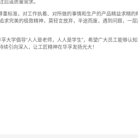
注后道质量需求。
尊重标准，对工作执着、对所做的事情和生产的产品精益求精的
追求完美的极致精神，莫轻言放弃，半途而废，遇到问题，一层
华孚大学倡导
“
人人是老师，人人是学生
”
，希望广大员工能够认知
持续引向深入，让工匠精神在华孚发扬光大！