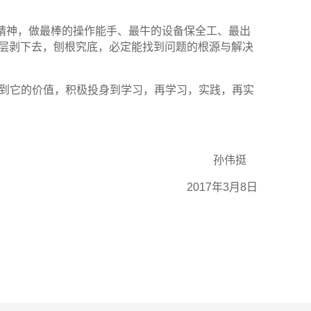
精神，做最棒的操作能手、最牛的设备保全工、最出
层剥下去，刨根究底，必定能找到问题的根源与解决
到它的价值，积极投身到学习，再学习，实践，再实
孙伟挺
2017年
3
月
8
日