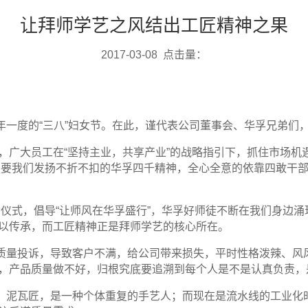
让拜师学艺之风结出工匠精神之果
2017-03-08 点击量：
年一度的
“
三八
”
妇女节。在此，谨代表公司董事会、华孚兄弟们
年，广大员工在
“
坚持主业，共享产业
”
的战略指引下，抓住市场机
只要我们发扬不折不扣的华孚四千精神，全心全意的依靠四敢干
仪式，倡导“让师风在华孚盛行
”
，华孚好师徒不断在我们身边涌
以传承，而工匠精神正是拜师学艺的核心所在。
质量投诉，导致客户不满，给公司带来损失，平时性格泼辣、风
，产品质量做不好，归根究底要追溯到每个人是不是认真负责，
、泥瓦匠，是一种个体重复的手艺人；而现在是流水线的工业化