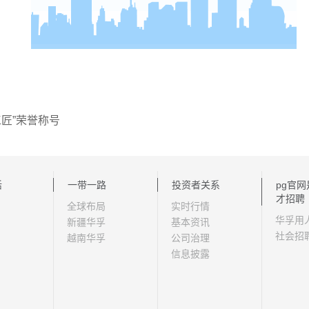
匠”荣誉称号
活
一带一路
投资者关系
pg官
才招聘
全球布局
实时行情
华孚用
新疆华孚
基本资讯
社会招
越南华孚
公司治理
信息披露