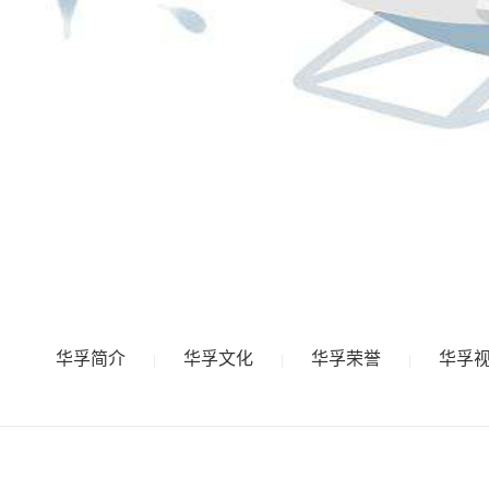
华孚简介
华孚文化
华孚荣誉
华孚
|
|
|