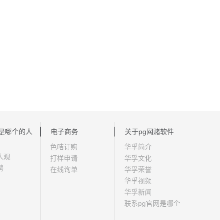
网是哪个的人
电子商务
关于pg网赌软件
色咭订购
华孚简介
人观
打样申请
华孚文化
聘
在线询单
华孚荣誉
华孚视频
华孚新闻
联系pg官网是哪个