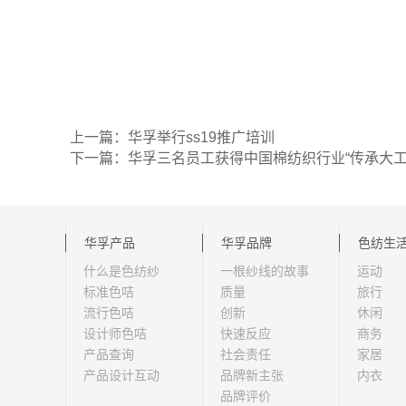
上一篇：华孚举行ss19推广培训
下一篇：华孚三名员工获得中国棉纺织行业“传承大工
华孚产品
华孚品牌
色纺生
什么是色纺纱
一根纱线的故事
运动
标准色咭
质量
旅行
流行色咭
创新
休闲
设计师色咭
快速反应
商务
产品查询
社会责任
家居
产品设计互动
品牌新主张
内衣
品牌评价