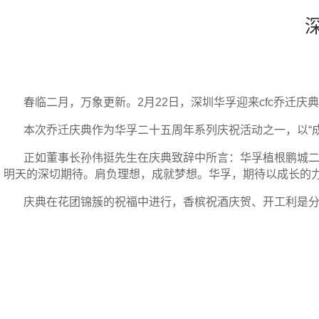
春临二月，万象更新。
2
月
22
日，深圳华孚迎来
cfc
乔迁庆典
本次乔迁庆典作为华孚二十五周年系列庆祝活动之一，以“
正如董事长孙伟挺先生在庆典致辞中所言：华孚植根鹏城
明天的深切期待。肩负理想，成就梦想。华孚，期待以成长的
庆典在花团锦簇的祝福中进行，香槟祝酒庆贺、开工利是