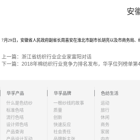
安
7
月
29
日，安徽省人民政府副省长周喜安在淮北市副市长胡亮以及市商务局、
上一篇：浙江省纺织行业企业家富阳对话
下一篇：2018年棉纺织行业竞争力排名发布，华孚位列榜单第
华孚产品
华孚品牌
色纺生活
什么是色纺纱
一根纱线的故事
运动
标准色咭
质量
旅行
流行色咭
创新
休闲
设计师色咭
快速反应
商务
产品查询
社会责任
家居
产品设计互动
品牌新主张
内衣