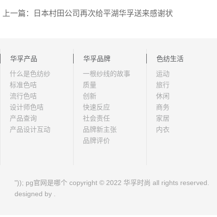
上一篇：日本村田公司再次给平湖华孚送来感谢状
华孚产品
华孚品牌
色纺生活
什么是色纺纱
一根纱线的故事
运动
标准色咭
质量
旅行
流行色咭
创新
休闲
设计师色咭
快速反应
商务
产品查询
社会责任
家居
产品设计互动
品牌新主张
内衣
品牌评价
")); pg官网是哪个 copyright © 2022 华孚时尚 all rights reserved.
designed by .